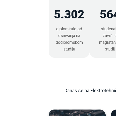
polaganje prijemnog ispita, u protivno
razmatrana, te se neće naći na spisku
5.302
56
Prilozi:
Uplatnica-prijemni ispit(5).doc
diplomiralo od
studena
Tekst konkursa 26_27.pdf
osnivanja na
završil
Plan upisa II ciklus studija 26_27.
dodiplomskom
magistar
studiju
studij
Danas se na Elektrotehnič