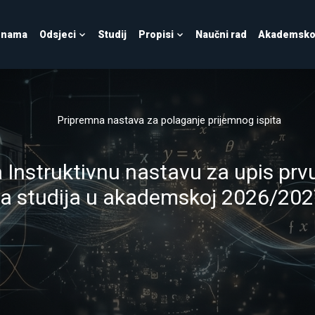
 nama
Odsjeci
Studij
Propisi
Naučni rad
Akademsko 
Želiš postati magistar/magistrica sigurnosti informacija?
ost informacija vas priprema za ka
rastućoj i najtraženijoj oblasti IK