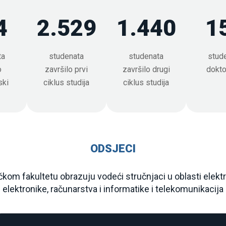
m njegova prijava neće biti
 za polaganje prijemnog ispita.
Prilozi:
4
2.529
1.440
1
SlobodnaMjestaNakon
Konkurs za upis na 
Uplatnica-prijemni ispi
ta
studenata
studenata
stud
Odluka o vrednovanju r
o
završilo prvi
završilo drugi
dokto
pdf
FAQ za kandidate_ final
Odluka o kriterijima za 
ski
ciklus studija
ciklus studija
ODSJECI
kom fakultetu obrazuju vodeći stručnjaci u oblasti elekt
elektronike, računarstva i informatike i telekomunikacija