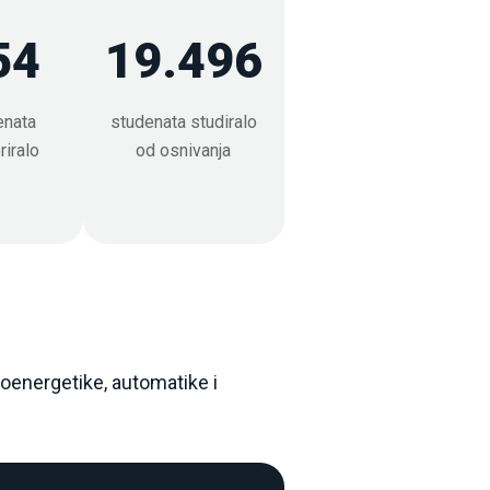
54
19.496
Konkursa.xlsx
UNSA 2026_2027 UNSA.docx
t(6).doc
enata
studenata studiralo
ezultata prijemnog ipita-1.pdf
riralo
od osnivanja
-1.pdf
rangiranje-4.pdf
roenergetike, automatike i