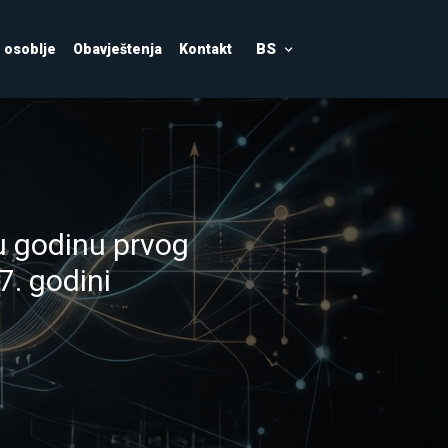
BS
osoblje
Obavještenja
Kontakt
rijeru u najbrže
T-a