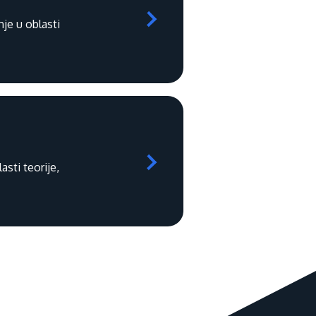
je u oblasti
sti teorije,