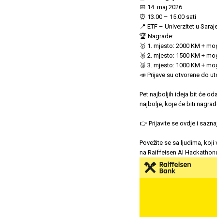
📅 14. maj 2026.
⏰ 13.00 – 15.00 sati
📍 ETF – Univerzitet u Saraj
🏆 Nagrade:
🥇 1. mjesto: 2000 KM + m
🥈 2. mjesto: 1500 KM + m
🥉 3. mjesto: 1000 KM + m
📣 Prijave su otvorene do ut
Pet najboljih ideja bit će od
najbolje, koje će biti nagr
👉 Prijavite se ovdje i sazna
Povežite se sa ljudima, koj
na Raiffeisen AI Hackathonu