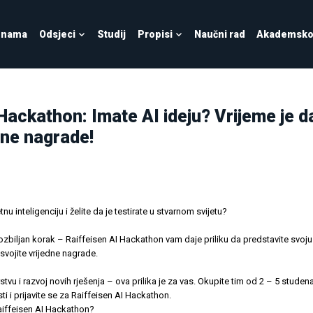
 nama
Odsjeci
Studij
Propisi
Naučni rad
Akademsko 
Hackathon: Imate AI ideju? Vrijeme je da
dne nagrade!
tnu inteligenciju i želite da je testirate u stvarnom svijetu?
 ozbiljan korak – Raiffeisen AI Hackathon vam daje priliku da predstavite svoju
osvojite vrijedne nagrade.
vu i razvoj novih rješenja – ova prilika je za vas. Okupite tim od 2 – 5 studena
i i prijavite se za Raiffeisen AI Hackathon.
aiffeisen AI Hackathon?