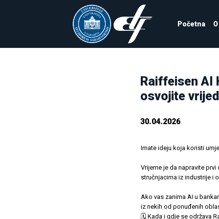
Početna
O
Raiffeisen AI 
osvojite vrije
30.04.2026
Imate ideju koja koristi umje
Vrijeme je da napravite prvi
stručnjacima iz industrije i 
Ako vas zanima AI u bankarst
iz nekih od ponuđenih oblast
🗓 Kada i gdje se održava R