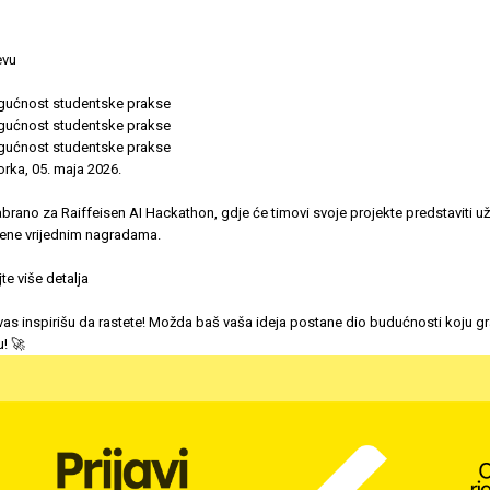
evu
ogućnost studentske prakse
ogućnost studentske prakse
ogućnost studentske prakse
orka, 05. maja 2026.
abrano za Raiffeisen AI Hackathon, gdje će timovi svoje projekte predstaviti uživo
ađene vrijednim nagradama.
jte više detalja
i vas inspirišu da rastete! Možda baš vaša ideja postane dio budućnosti koju 
! 🚀