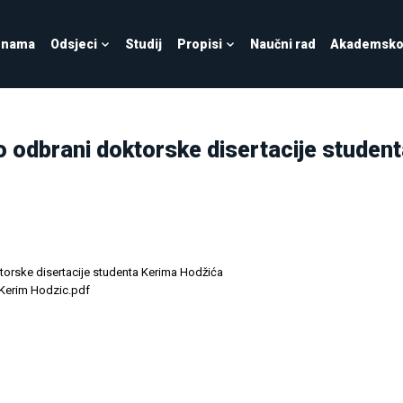
 nama
Odsjeci
Studij
Propisi
Naučni rad
Akademsko 
o odbrani doktorske disertacije studen
torske disertacije studenta Kerima Hodžića
 Kerim Hodzic.pdf