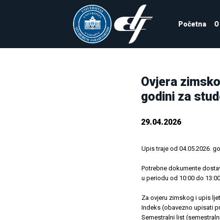
Početna
O
Ovjera zimsko
godini za stud
29.04.2026
Upis traje od 04.05.2026. g
Potrebne dokumente dostaviti
u periodu od 10:00 do 13:00 
Za ovjeru zimskog i upis l
Indeks (obavezno upisati p
Semestralni list (semestralni