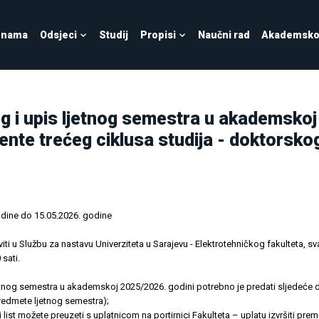
 nama
Odsjeci
Studij
Propisi
Naučni rad
Akademsko 
g i upis ljetnog semestra u akademskoj
ente trećeg ciklusa studija - doktorskog
odine do 15.05.2026. godine
 u Službu za nastavu Univerziteta u Sarajevu - Elektrotehničkog fakulteta, sva
sati.
jetnog semestra u akademskoj 2025/2026. godini potrebno je predati sljedeće
redmete ljetnog semestra);
 list možete preuzeti s uplatnicom na portirnici Fakulteta – uplatu izvršiti prem