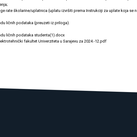
enja;
e rate školarine/uplatnica (uplatu izvršiti prema Instrukciji za uplate koja se n
du ličnih podataka (preuzeti iz priloga).
adu ličnih podataka studenta(1).docx
rotehnički fakultet Univerziteta u Sarajevu za 2024.-12.pdf