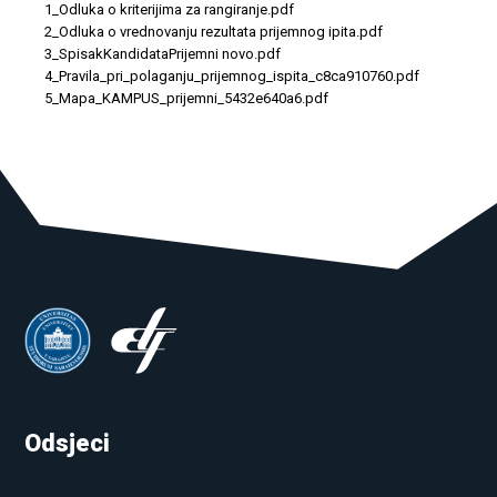
1_Odluka o kriterijima za rangiranje.pdf
2_Odluka o vrednovanju rezultata prijemnog ipita.pdf
3_SpisakKandidataPrijemni novo.pdf
4_Pravila_pri_polaganju_prijemnog_ispita_c8ca910760.pdf
5_Mapa_KAMPUS_prijemni_5432e640a6.pdf
Odsjeci